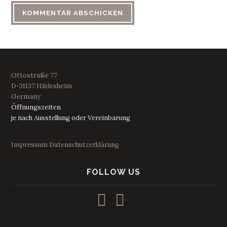
Ottostraße 77
D-31137 Hildesheim
Germany
Öffnungszeiten
je nach Ausstellung oder Vereinbarung
Impressum
Datenschutzerklärung
FOLLOW US
Profil
Profil
von
von
kunstraum53
53_kunstraum
auf
auf