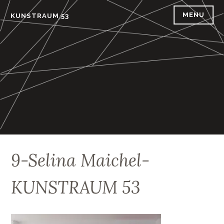
Skip
MENU
KUNSTRAUM 53
to
content
9-Selina Maichel-
KUNSTRAUM 53