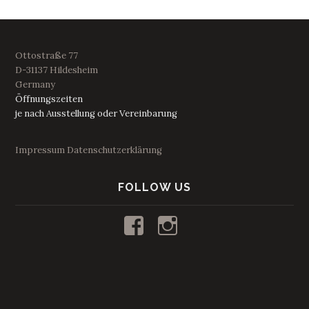
Ottostraße 77
D-31137 Hildesheim
Germany
Öffnungszeiten
je nach Ausstellung oder Vereinbarung
Impressum
Datenschutzerklärung
FOLLOW US
Profil
Profil
von
von
kunstraum53
53_kunstraum
auf
auf
Facebook
Instagram
anzeigen
anzeigen