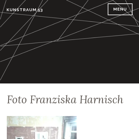
Skip
MENU
KUNSTRAUM 53
to
content
Foto Franziska Harnisch