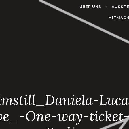
ÜBER UNS
AUSST
MITMAC
llmstill_Daniela-Luca
ve_-One-way-ticket-