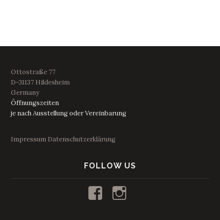
Ottostraße 77
D-31137 Hildesheim
Germany
Öffnungszeiten
je nach Ausstellung oder Vereinbarung
Impressum
Datenschutzerklärung
FOLLOW US
Profil
Profil
von
von
kunstraum53
53_kunstraum
auf
auf
Facebook
Instagram