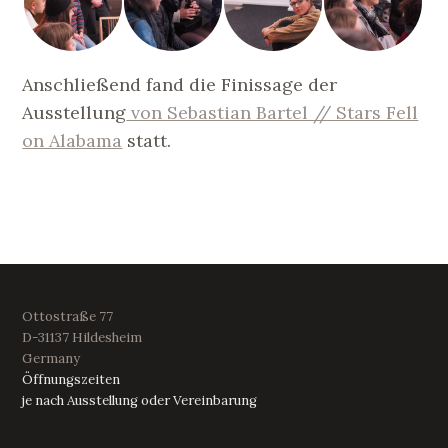
Anschließend fand die Finissage der
Ausstellung
von Sebastian Bartel // Stars Fell
on Alabama
statt.
Ottostraße 77
D-31137 Hildesheim
Germany
Öffnungszeiten
je nach Ausstellung oder Vereinbarung