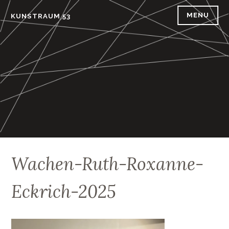
Skip
MENU
KUNSTRAUM 53
to
content
Wachen-Ruth-Roxanne-
Eckrich-2025