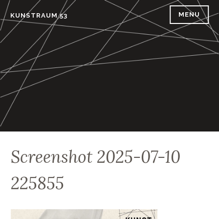
Skip
MENU
KUNSTRAUM 53
to
content
Screenshot 2025-07-10
225855