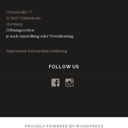
Ottostraße 77
D-31137 Hildesheim
Germany
Öffnungszeiten
je nach Ausstellung oder Vereinbarung
Impressum
Datenschutzerklärung
FOLLOW US
Profil
Profil
von
von
kunstraum53
53_kunstraum
auf
auf
Facebook
Instagram
anzeigen
anzeigen
PROUDLY POWERED BY WORDPRESS