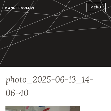
Skip
MENU
KUNSTRAUM 53
to
content
photo_2025-06-13_14-
06-40