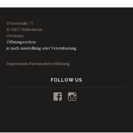
Ottostraße 77
D-31137 Hildesheim
Germany
Öffnungszeiten
je nach Ausstellung oder Vereinbarung
Impressum
Datenschutzerklärung
FOLLOW US
Profil
Profil
von
von
kunstraum53
53_kunstraum
auf
auf
Facebook
Instagram
anzeigen
anzeigen