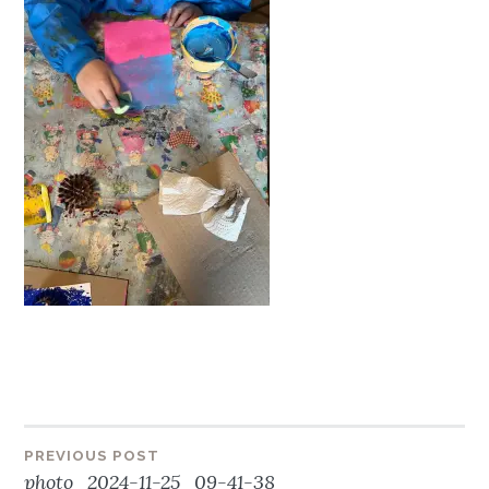
Beitragsnavigation
PREVIOUS POST
photo_2024-11-25_09-41-38