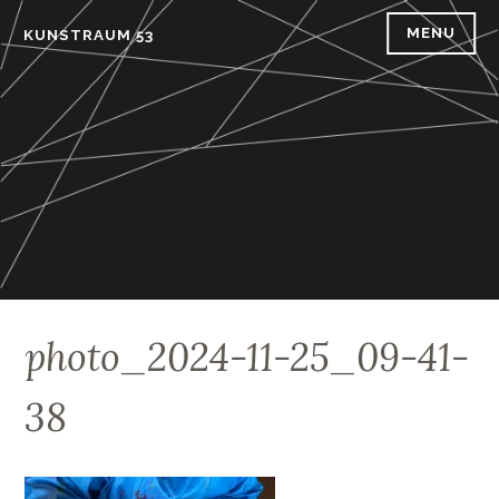
Skip
MENU
KUNSTRAUM 53
to
content
photo_2024-11-25_09-41-
38