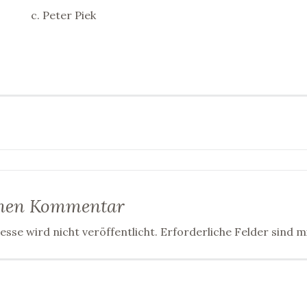
c. Peter Piek
gsnavigation
inen Kommentar
sse wird nicht veröffentlicht.
Erforderliche Felder sind m