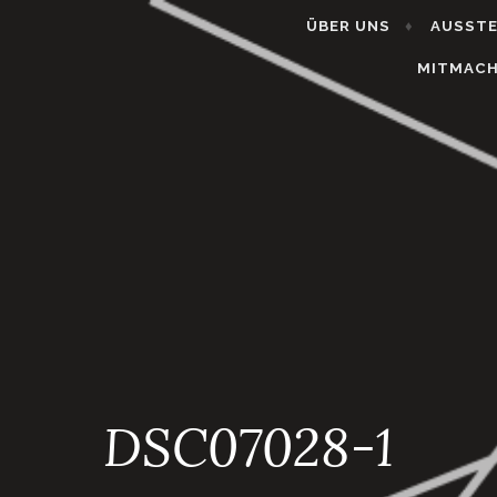
ÜBER UNS
AUSST
MITMAC
DSC07028-1