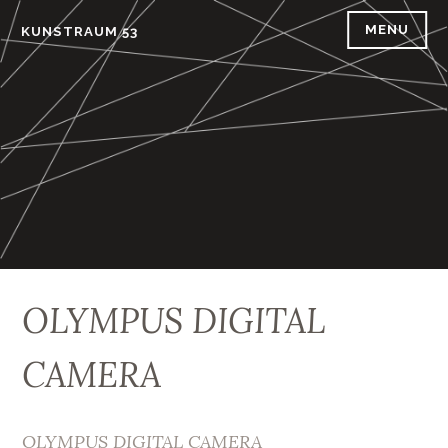
Skip
MENU
KUNSTRAUM 53
to
content
OLYMPUS DIGITAL
CAMERA
OLYMPUS DIGITAL CAMERA