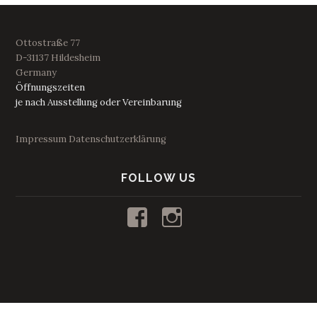
Ottostraße 77
D-31137 Hildesheim
Germany
Öffnungszeiten
je nach Ausstellung oder Vereinbarung
Impressum
Datenschutzerklärung
FOLLOW US
Profil
Profil
von
von
kunstraum53
53_kunstraum
auf
auf
Facebook
Instagram
anzeigen
anzeigen