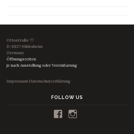
Ottostraße 77
D-31137 Hildesheim
Germany
Öffnungszeiten
je nach Ausstellung oder Vereinbarung
Impressum
Datenschutzerklärung
FOLLOW US
Profil
Profil
von
von
kunstraum53
53_kunstraum
auf
auf
Facebook
Instagram