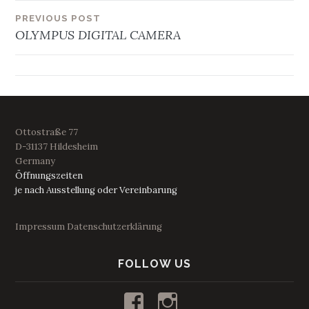
Beitragsnavigation
PREVIOUS POST
OLYMPUS DIGITAL CAMERA
Ottostraße 77
D-31137 Hildesheim
Germany
Öffnungszeiten
je nach Ausstellung oder Vereinbarung
Impressum
Datenschutzerklärung
FOLLOW US
Profil
Profil
von
von