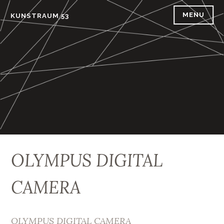
Skip
MENU
KUNSTRAUM 53
to
content
OLYMPUS DIGITAL
CAMERA
OLYMPUS DIGITAL CAMERA