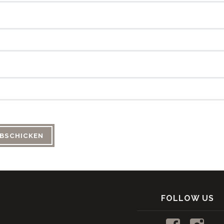
FOLLOW US
Profil
Profi