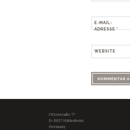
E-MAIL-
ADRESSE
*
WEBSITE
Ottostraße 77
D-31137 Hildesheim
Germany