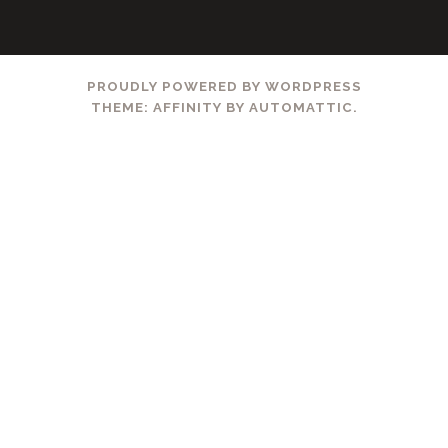
anzeigen
anzeigen
PROUDLY POWERED BY WORDPRESS
THEME: AFFINITY BY
AUTOMATTIC
.