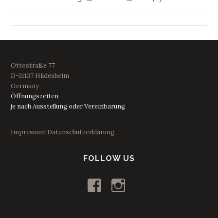
Ottostraße 77
D-31137 Hildesheim
Germany
Öffnungszeiten
je nach Ausstellung oder Vereinbarung
Impressum
Datenschutzerklärung
FOLLOW US
Profil
Profil
von
von
kunstraum53
53_kunstraum
auf
auf
Facebook
Instagram