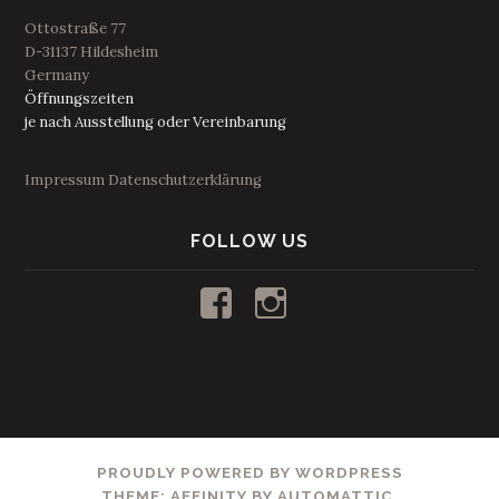
Ottostraße 77
D-31137 Hildesheim
Germany
Öffnungszeiten
je nach Ausstellung oder Vereinbarung
Impressum
Datenschutzerklärung
FOLLOW US
Profil
Profil
von
von
kunstraum53
53_kunstraum
auf
auf
Facebook
Instagram
anzeigen
anzeigen
PROUDLY POWERED BY WORDPRESS
THEME: AFFINITY BY
AUTOMATTIC
.