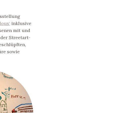
sstellung
lous‘
inklusive
senen mit und
der Streetart-
eschlüpften,
üre sowie