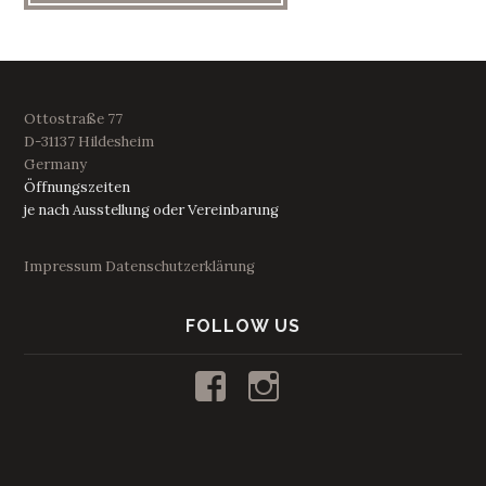
Ottostraße 77
D-31137 Hildesheim
Germany
Öffnungszeiten
je nach Ausstellung oder Vereinbarung
Impressum
Datenschutzerklärung
FOLLOW US
Profil
Profil
von
von
kunstraum53
53_kunstraum
auf
auf
Facebook
Instagram
anzeigen
anzeigen