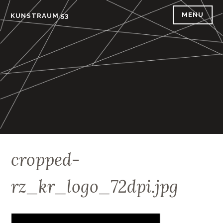
Skip
MENU
KUNSTRAUM 53
to
content
cropped-
rz_kr_logo_72dpi.jpg