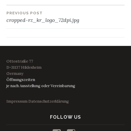
Beitragsnavigation
PREVIOUS POST
cropped-rz_kr_logo_72dpi.jpg
Ottostraße 77
D-31137 Hildesheim
Germany
Öffnungszeiten
je nach Ausstellung oder Vereinbarung
Impressum
Datenschutzerklärung
FOLLOW US
Profil
Profil