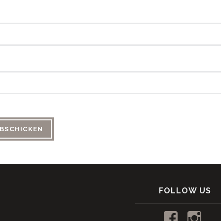
FOLLOW US
Profil
Profi