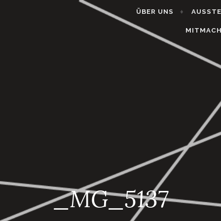
ÜBER UNS
AUSST
MITMAC
_MG_5137