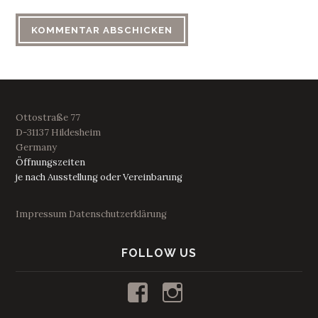
Ottostraße 77
D-31137 Hildesheim
Germany
Öffnungszeiten
je nach Ausstellung oder Vereinbarung
Impressum
Datenschutzerklärung
FOLLOW US
Profil
Profil
von
von
kunstraum53
53_kunstraum