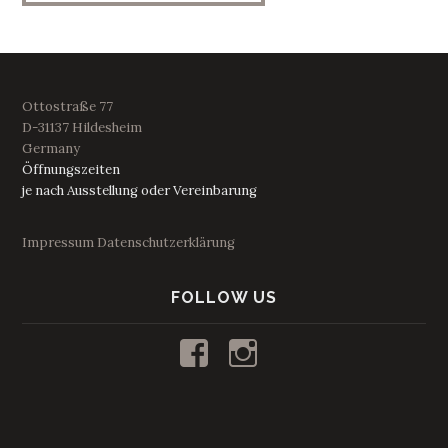
Ottostraße 77
D-31137 Hildesheim
Germany
Öffnungszeiten
je nach Ausstellung oder Vereinbarung
Impressum
Datenschutzerklärung
FOLLOW US
Profil
Profil
von
von
kunstraum53
53_kunstraum
auf
auf
Facebook
Instagram
anzeigen
anzeigen