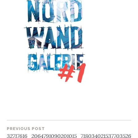
Beitragsnavigation
PREVIOUS POST
32717616_2064791090201015_7180340215377035264