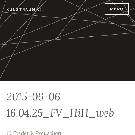
Skip
MENU
KUNSTRAUM 53
to
content
2015-06-06
16.04.25_FV_HiH_web
© Frederik Preuschoft