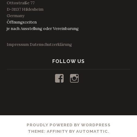
Ottostraße 77
D-31137 Hildesheim
Germany
Öffnungszeiten
je nach Ausstellung oder Vereinbarung
Impressum
Datenschutzerklärung
FOLLOW US
Profil
Profil
von
von
kunstraum53
53_kunstraum
auf
auf
Facebook
Instagram
anzeigen
anzeigen
PROUDLY POWERED BY WORDPRESS
THEME: AFFINITY BY
AUTOMATTIC
.