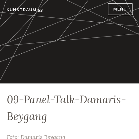
Skip
MENU
KUNSTRAUM 53
to
content
09-Panel-Talk-Damaris-
Beygang
Foto: Damaris Beygang