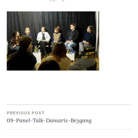
Beitragsnavigation
PREVIOUS POST
09-Panel-Talk-Damaris-Beygang