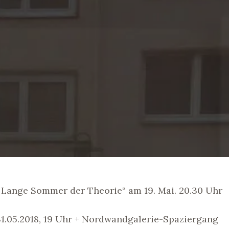
 Lange Sommer der Theorie“ am 19. Mai. 20.30 Uhr
31.05.2018, 19 Uhr + Nordwandgalerie-Spaziergang