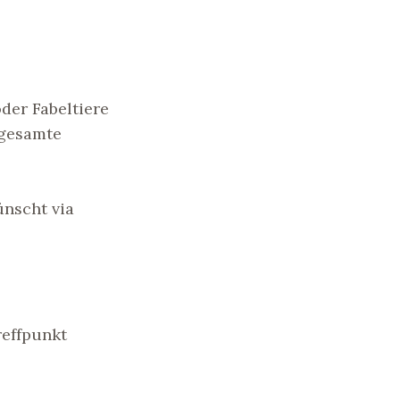
der Fabeltiere
 gesamte
nscht via
reffpunkt