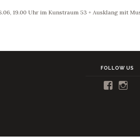
28.06, 19.00 Uhr im Kunstraum 53 + Ausklang mit Mu
FOLLOW US
Profil
Profi
von
von
kunstraum5
53_k
auf
auf
Facebook
Inst
anzeigen
anze