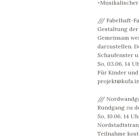
+Musikalischer
/// Fabelhaft-
Gestaltung de
Gemeinsam werd
darzustellen. D
Schaufenster u
So, 03.06, 14 Uh
Für Kinder und
projekt@kufa.i
/// Nordwandga
Rundgang zu de
So, 10.06, 14 U
Nordstadtstran
Teilnahme kos