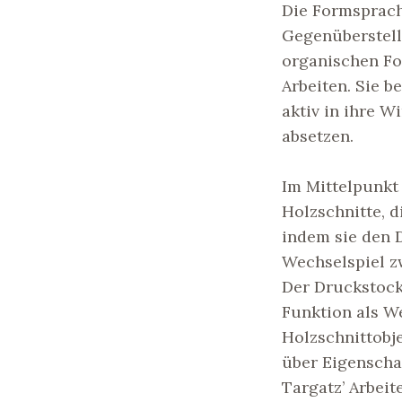
Die Formsprache
Gegenüberstell
organischen Fo
Arbeiten. Sie 
aktiv in ihre W
absetzen.
Im Mittelpunkt
Holzschnitte, 
indem sie den 
Wechselspiel z
Der Druckstock
Funktion als W
Holzschnittobj
über Eigenscha
Targatz’ Arbeit