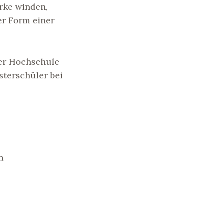
erke winden,
er Form einer
der Hochschule
terschüler bei
n