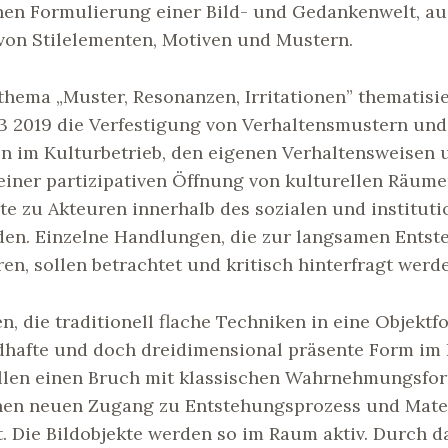
hen Formulierung einer Bild- und Gedankenwelt, au
on Stilelementen, Motiven und Mustern.
hema „Muster, Resonanzen, Irritationen” thematisie
2019 die Verfestigung von Verhaltensmustern und
 im Kulturbetrieb, den eigenen Verhaltensweisen 
einer partizipativen Öffnung von kulturellen Räum
e zu Akteuren innerhalb des sozialen und instituti
en. Einzelne Handlungen, die zur langsamen Entst
en, sollen betrachtet und kritisch hinterfragt werd
en, die traditionell flache Techniken in eine Objekt
ldhafte und doch dreidimensional präsente Form i
llen einen Bruch mit klassischen Wahrnehmungsfor
einen neuen Zugang zu Entstehungsprozess und Mater
ft. Die Bildobjekte werden so im Raum aktiv. Durch 