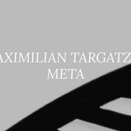
XIMILIAN TARGATZ
META