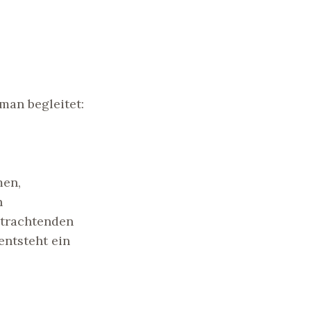
man begleitet:
men,
n
etrachtenden
entsteht ein