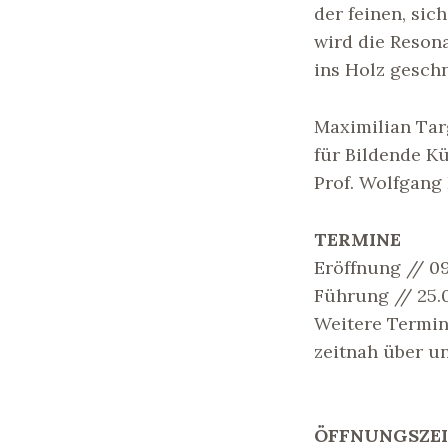
der feinen, sic
wird die Reson
ins Holz geschn
Maximilian Tar
für Bildende K
Prof. Wolfgang 
TERMINE
Eröffnung // 09
Führung // 25.0
Weitere Termi
zeitnah über u
ÖFFNUNGSZE