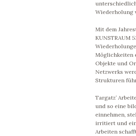
unterschiedlic
Wiederholung v
Mit dem Jahrest
KUNSTRAUM 53 
Wiederholungen
Möglichkeiten 
Objekte und Ort
Netzwerks werd
Strukturen führ
Targatz’ Arbeit
und so eine bi
einnehmen, ste
irritiert und 
Arbeiten schaf