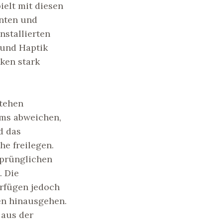
ielt mit diesen
anten und
nstallierten
 und Haptik
cken stark
stehen
ums abweichen,
d das
he freilegen.
sprünglichen
. Die
erfügen jedoch
en hinausgehen.
 aus der