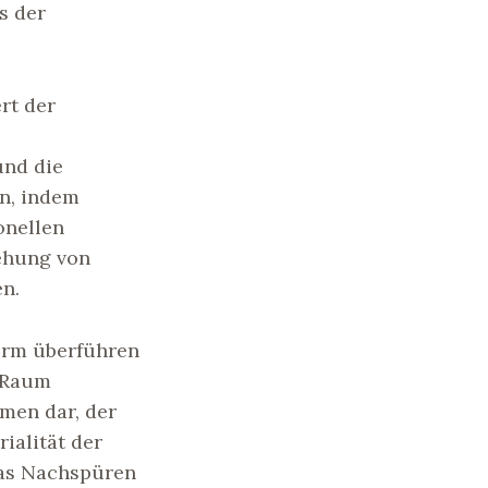
s der
rt der
und die
en, indem
onellen
ehung von
en.
form überführen
m Raum
men dar, der
ialität der
das Nachspüren