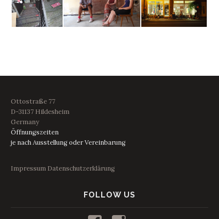
Ottostraße 77
D-31137 Hildesheim
Germany
Öffnungszeiten
je nach Ausstellung oder Vereinbarung
Impressum
Datenschutzerklärung
FOLLOW US
Profil
Profil